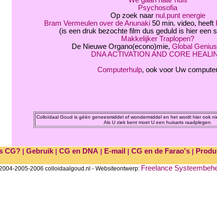
Psychosofia
Op zoek naar
nul.punt energie
Bram Vermeulen over de Anunaki
50 min. video, heeft
(is een druk bezochte film dus geduld is hier een
Makkelijker Traplopen?
De Nieuwe Organo(econo)mie,
Global Geniu
DNA ACTIVATION AND CORE HEALI
Computerhulp
, ook voor Uw compute
Colloïdaal Goud is géén geneesmiddel of wondermiddel en het wordt hier ook n
Als U ziek bent moet U een huisarts raadplegen.
is CG?
Gebruik
CG en DNA
E-mail
CG en de Farao's
Produc
|
|
|
|
|
Freelance Systeembeh
2004-2005-2006 colloidaalgoud.nl - Websiteontwerp: