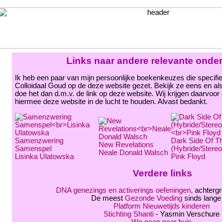
Links naar andere relevante ond
Ik heb een paar van mijn persoonlijke boekenkeuzes die specifi
Colloidaal Goud op de deze website gezet. Bekijk ze eens en als 
doe het dan d.m.v. de link op deze website. Wij krijgen daarvoo
hiermee deze website in de lucht te houden. Alvast bedankt.
Samenzwering
Dark Side Of 
New Revelations
Samenspel
(Hybride/Stereo/
Neale Donald Walsch
Lisinka Ulatowska
Pink Floyd
Verdere links
DNA genezings en activerings oefeningen,
achtergr
De meest
Gezonde Voeding
sinds lange 
Platform Nieuwetijds kinderen
Stichting Shanti
- Yasmin Verschure
We gaan naar huis