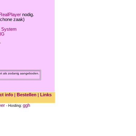
RealPlayer
nodig.
 schone zaak)
s System
NG
r
iet als zodanig aangeboden.
t info
Bestellen
Links
|
|
eer
ggh
- Hosting: