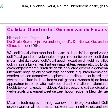
Collidaal Goud en het Geheim van de Farao's
Hieronder een fragment uit:
De Grote Bewustzijns Verandering deel1, De Nieuwe Gezondhei
Of gezipt hier
(246Kb)
Wat colloïdaal zilver voor het lichaam is, is colloïdaal goud voor
colloïdaal goud een vele malen hoger frequentie bereik heeft dan c
meer helpt dan wordt colloïdaal goud ingezet en dit geld niet all
ook in fase 2 bij kanker, hart en vaatziekten, reuma etc. Colloïd
overgangselement tussen de derde en vierde dimensie genoemd
uitermate hoge geleiding van vrije eenheids c.q. interdimensiona
worden als een atomaire/isotopische koppeling op het interdime
wetenschap kan in de toekomst ook gebruikt worden bij de bouw 
apparatuur in combinatie met koperdraad, kristallen en aluminiu
hoofdstukken al gezien hebben. Wist u trouwens dat colloïdaal go
welke zoals u allemaal weet de zeer hoog frequente kleur der ge
Maar nu toch nog even terug naar uw innerlijke gezondheid. Coll
gezien worden als eerste stap op weg naar innerlijke gezondheid