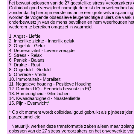
het bewust oplossen van de 27 geestelijke stress veroorzakers 
Colloïdaal goud verwijderd namelijk de mist der onwetendheid v
zonder dat hij hierbij in eerste instantie een grote wils inspanni
worden de volgende obsessieve leugenachtige sluiers die vaak al
onderbewustzijn van de mens bevolken en hem weerhouden het
wederom te bereiken omgezet in waarheid.
1. Angst - Liefde
2. Innerlijke ziekte - Innerlijk geluk
3. Ongeluk - Geluk
4. Depressiviteit - Levensvreugde
5. Stress - Relax
6. Paniek - Balans
7. Drukte - Rust
8. Ongeduld - Geduld
9. Onvrede - Vrede
10. Immoraliteit - Moraliteit
11. Negatieve houding - Positieve Houding
12. Domheid IQ - Eenheids bewustzijn EQ
13. Humeurigheid - Glimlachen
14. Kwaadaardigheid - Naastenliefde
15. Pijn - Evenwicht
*
*
Op dit moment wordt colloïdaal goud gebruikt als pijnbestrijder i
paracetamol etc.
Natuurlijk werken deze transformatie zaken alleen maar zolang
oplossen van de 27 stress veroorzakers en het onverwerkte verl