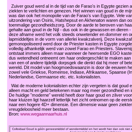
Zuiver goud werd al in de tijd van de Farao's in Egypte gezien
ziekten te verlichten en genezen. Het winnen van goud in de m
was dan ook het monopolie van de Farao's van Egypte. Vele va
uitzondering van Osiris, Hatshepsut en Akhenaton waren dan ook
toenmalige gezondheidszorg. Door de aarde te beroven van haa
gehalte aan goud in de Nijl - dus ook in de gewassen en dieren -
deze afname werd het volk steeds onwetender en dommer en on
lapmiddeltjes in de vorm van allerlei kwakzalverij. Deze kwakzal
gemonopoliseerd werd door de Priester kasten in Egypte zorgde
volledig afhankelijk werd van zowel Farao en Priesters. Slavernij
ontstaat immers alleen maar wanneer de heersende EGO kaste d
dus wetendheid ontneemt om haar ondergeschikt te maken aan
van een of andere tijdelijk dorpsgek die denkt dat hij meer of bet
wereld. Dit model van hoogmoedswaanzin is door de eeuwen he
zowel vele Griekse, Romeinse, Indiase, Afrikaanse, Spaanse (In
Nederlandse, Germaanse etc. etc. kolonialisten.
Wat de moderne kolonialisten echter zijn vergeten is dat goud e
alleen macht en geld betekenen maar nog meer gezondheid en in
De huidige "moderne" wereld heeft door haar goud en zilver voo
haar kluizen ligt haarzelf letterlijk het zicht ontnomen op de eers
naar een hogere 4D+ dimensie. Een dimensie waar geen ziekten
vreugdeloosheid meer bestaan.
Bron:
www.wegaannaarhuis.nl
Colloidaal Goud is géén geneesmiddel of wondermiddel en het wordt hier dan ook niet 