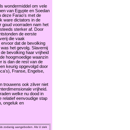
 als wondermiddel om vele
ijnen van Egypte en Soedan
n deze Farao's met de
 ware dictators in de
r goud voorraden nam het
 steeds sterker af. Door
tstonden de eerste
verij die vaak
 ervoor dat de bevolking
 was het gevolg. Slavernij
e bevolking haar vrijheid
 de hoogmoedige waanzin
er is dan de rest van de
en keurig opgevolgd door
ca's), Franse, Engelse,
n trouwens ook zilver niet
terdimensionale vrijheid.
rraden welke nu dood in
te relatief eenvoudige stap
, ongeluk en
als zodanig aangeboden. Als U ziek