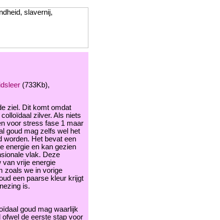
dsleer
(733Kb),
 de ziel. Dit komt omdat
olloïdaal zilver. Als niets
een voor stress fase 1 maar
aal goud mag zelfs wel het
 worden. Het bevat een
le energie en kan gezien
nsionale vlak. Deze
van vrije energie
m zoals we in vorige
ud een paarse kleur krijgt
nezing is.
oïdaal goud mag waarlijk
 ofwel de eerste stap voor